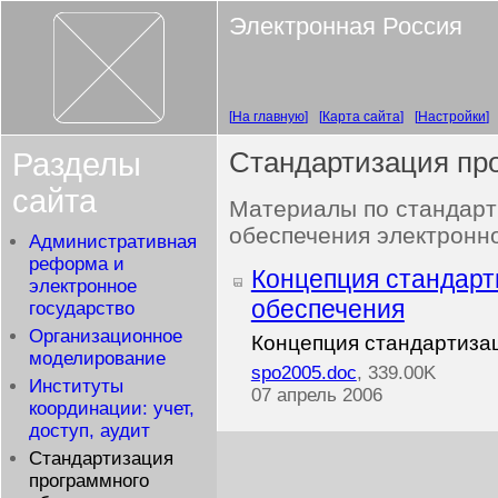
Электронная Россия
На главную
Карта сайта
Настройки
Разделы
Стандартизация пр
сайта
Материалы по стандарт
обеспечения электронно
Административная
реформа и
Концепция стандарт
электронное
обеспечения
государство
Организационное
Концепция стандартиза
моделирование
spo2005.doc
, 339.00K
Институты
07 апрель 2006
координации: учет,
доступ, аудит
Стандартизация
программного