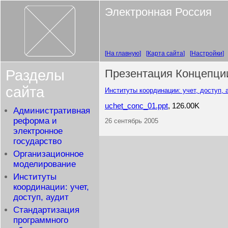
Электронная Россия
На главную
Карта сайта
Настройки
Разделы
Презентация Концепции
сайта
Институты координации: учет, доступ, 
uchet_conc_01.ppt
, 126.00K
Административная
реформа и
26 сентябрь 2005
электронное
государство
Организационное
моделирование
Институты
координации: учет,
доступ, аудит
Стандартизация
программного