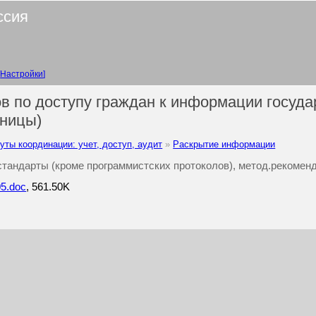
ссия
Настройки
в по доступу граждан к информации госуда
аницы)
уты координации: учет, доступ, аудит
Раскрытие информации
 стандарты (кроме программистских протоколов), метод.рекомен
05.doc
, 561.50K