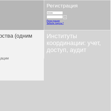
Регистрация
Регистрация
Забыли пароль?
рства (одним
Институты
координации: учет,
доступ, аудит
дации