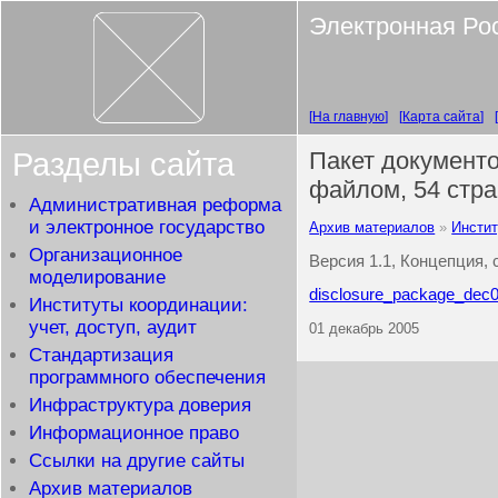
Электронная Ро
На главную
Карта сайта
Разделы сайта
Пакет документо
файлом, 54 стр
Административная реформа
и электронное государство
Архив материалов
Инстит
Организационное
Версия 1.1, Концепция,
моделирование
disclosure_package_dec
Институты координации:
учет, доступ, аудит
01 декабрь 2005
Стандартизация
программного обеспечения
Инфраструктура доверия
Информационное право
Ссылки на другие сайты
Архив материалов