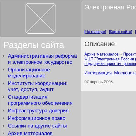
Электронная Ро
На главную
Карта сайта
Разделы сайта
Описание
Архив материалов
Проект
Административная реформа
ФЦП "Электронная Россия (2
и электронное государство
поддержки принятия решен
Организационное
Информация_Московска
моделирование
07 апрель 2005
Институты координации:
учет, доступ, аудит
Стандартизация
программного обеспечения
Инфраструктура доверия
Информационное право
Ссылки на другие сайты
Архив материалов