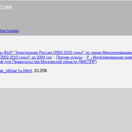
ссия
Настройки
ы ФЦП "Электронная Россия (2002-2010 годы)" по линии Минэкономразв
002-2010 годы)" за 2004 год
Прочие нужды
Р - Интегрированная ин
ий для Правительства Московской области (ИИСППР)
я_область.html
, 10.20K